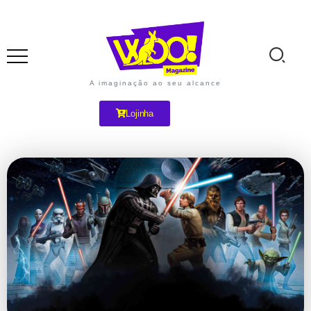
A imaginação ao seu alcance
Lojinha