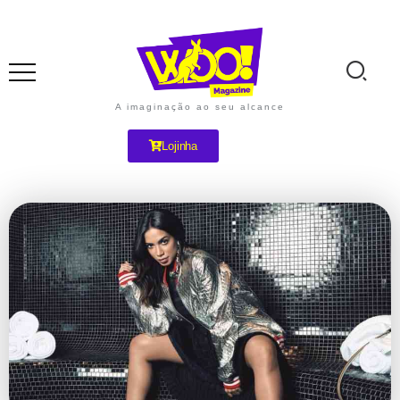
A imaginação ao seu alcance
Lojinha