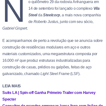
N
o quilômetro 29 da rodovia Anhanguera em
14 de setembro foi lançado o complexo
Vila
Steel
da
Steelcorp
, a mais nova companhia
de
Roberto Justus
, junto com seu sócio,
Gabriel Gispert
.
E acompanhamos de perto a revolução que se anuncia sobre
construção de residências modulares em aço e outros
materiais customizados, uma megaestrutura composta por
16.000 m² que produz estruturas industrializadas para
construção de casas, prédios ou galpões, feitas de aço
galvanizado, chamado
Light Steel Frame
(LSF).
LEIA MAIS
Suits LA | Spin-off Ganha Primeiro Trailer com Harvey
Specter
Consultor de grandes empresas lança livro com lições de