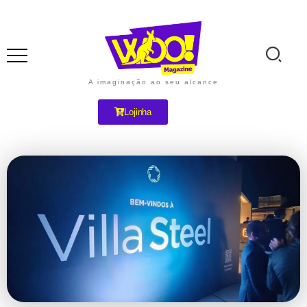
A imaginação ao seu alcance
Lojinha