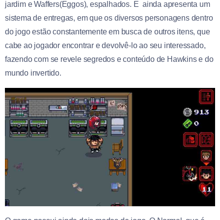
jardim e Waffers(Eggos), espalhados. E ainda apresenta um
sistema de entregas, em que os diversos personagens dentro
do jogo estão constantemente em busca de outros itens, que
cabe ao jogador encontrar e devolvê-lo ao seu interessado,
fazendo com se revele segredos e conteúdo de Hawkins e do
mundo invertido.