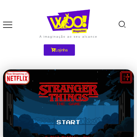
A imaginação ao seu alcance
Lojinha