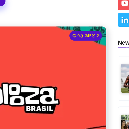
0
345
2
Ne