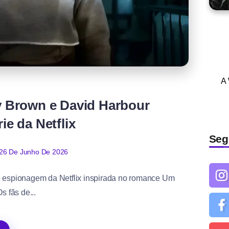
A
by Brown e David Harbour
ie da Netflix
Seg
26 De Junho De 2026
de espionagem da Netflix inspirada no romance Um
 fãs de...