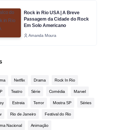
Rock in Rio USA | A Breve
Passagem da Cidade do Rock
Em Solo Americano
Amanda Moura
s
ema
Netflix
Drama
Rock In Rio
P
Teatro
Série
Comédia
Marvel
ey
Estreia
Terror
Mostra SP
Séries
w
Rio de Janeiro
Festival do Rio
ma Nacional
Animação