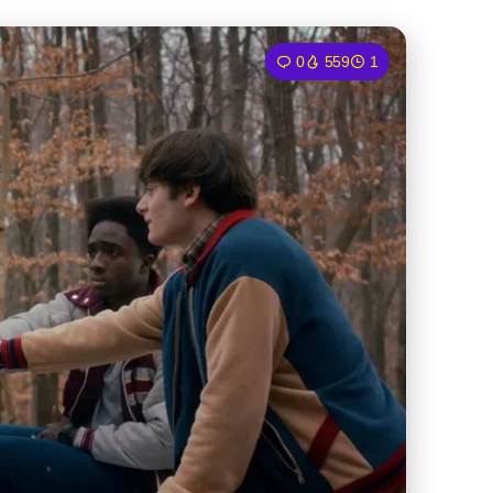
0
559
1