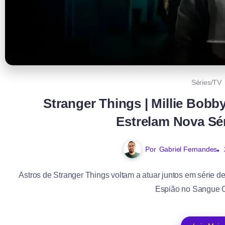
Séries/TV
Stranger Things | Millie Bob
Estrelam Nova Sér
Por
Gabriel Fernandes
Astros de Stranger Things voltam a atuar juntos em série 
Espião no Sangue Os