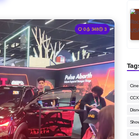
0
348
3
Tag
Cin
CCX
Disn
Sho
Cine