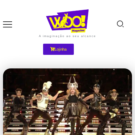
A imaginação ao seu alcance
Lojinha