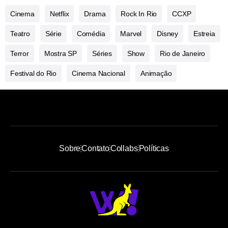
Cinema
Netflix
Drama
Rock In Rio
CCXP
Teatro
Série
Comédia
Marvel
Disney
Estreia
Terror
Mostra SP
Séries
Show
Rio de Janeiro
Festival do Rio
Cinema Nacional
Animação
Sobre
Contato
Collabs
Políticas