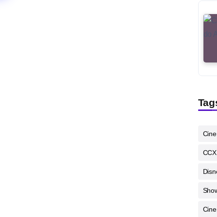
Tag
Cin
CCX
Disn
Sho
Cine