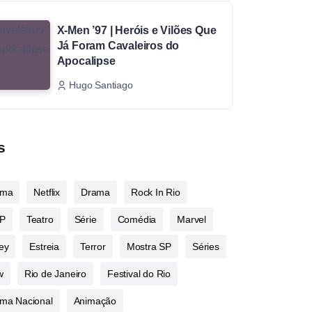
X-Men ’97 | Heróis e Vilões Que
Já Foram Cavaleiros do
Apocalipse
Hugo Santiago
s
ema
Netflix
Drama
Rock In Rio
P
Teatro
Série
Comédia
Marvel
ey
Estreia
Terror
Mostra SP
Séries
w
Rio de Janeiro
Festival do Rio
ma Nacional
Animação