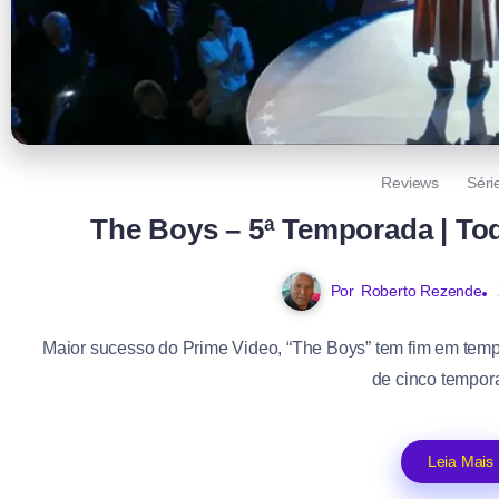
Reviews
Séri
The Boys – 5ª Temporada | To
Por
Roberto Rezende
Maior sucesso do Prime Video, “The Boys” tem fim em tempo
de cinco tempora
Leia Mais