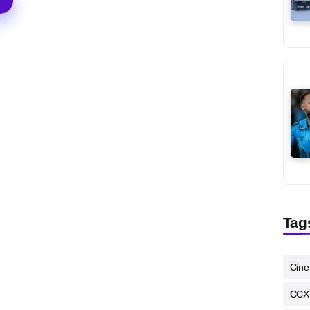
Tag
Cin
CCX