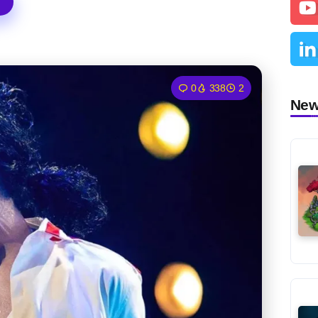
0
338
2
Ne