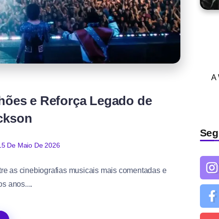
A
lhões e Reforça Legado de
ckson
Seg
15 De Maio De 2026
tre as cinebiografias musicais mais comentadas e
os anos....