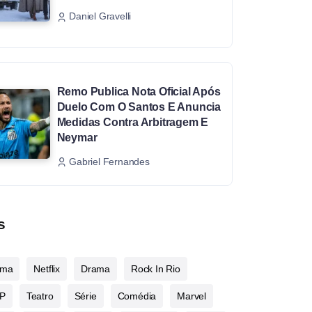
Daniel Gravelli
Remo Publica Nota Oficial Após
Duelo Com O Santos E Anuncia
Medidas Contra Arbitragem E
Neymar
Gabriel Fernandes
s
ema
Netflix
Drama
Rock In Rio
P
Teatro
Série
Comédia
Marvel