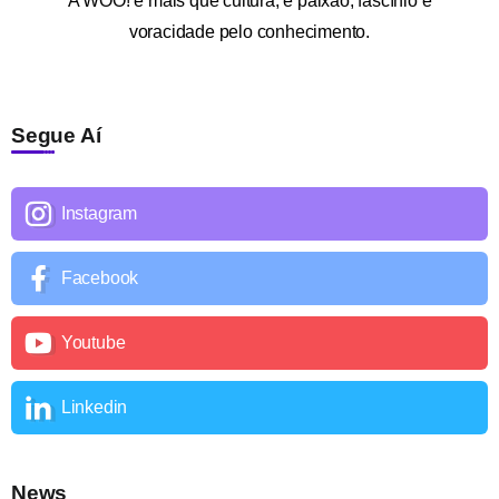
A
WOO!
é mais que cultura; é paixão, fascínio e
voracidade pelo conhecimento.
Segue Aí
Instagram
Facebook
Youtube
Linkedin
News