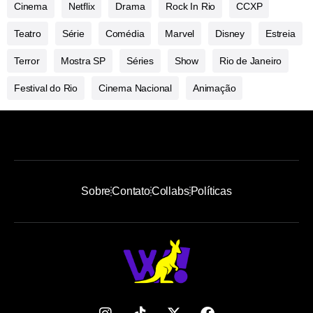
Cinema
Netflix
Drama
Rock In Rio
CCXP
Teatro
Série
Comédia
Marvel
Disney
Estreia
Terror
Mostra SP
Séries
Show
Rio de Janeiro
Festival do Rio
Cinema Nacional
Animação
Sobre
Contato
Collabs
Políticas