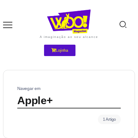
A imaginação ao seu alcance
Lojinha
Navegar em
Apple+
1 Artigo