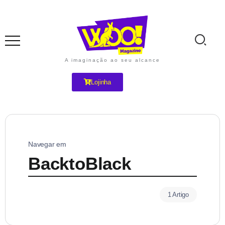
A imaginação ao seu alcance
Lojinha
Navegar em
BacktoBlack
1 Artigo