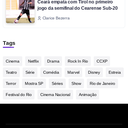
Ceará empata com Tirol no primeiro
jogo da semifinal do Cearense Sub-20
Clarice Bezerra
Tags
Cinema
Netflix
Drama
Rock In Rio
CCXP
Teatro
Série
Comédia
Marvel
Disney
Estreia
Terror
Mostra SP
Séries
Show
Rio de Janeiro
Festival do Rio
Cinema Nacional
Animação