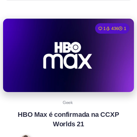
1
436
1
Geek
HBO Max é confirmada na CCXP
Worlds 21