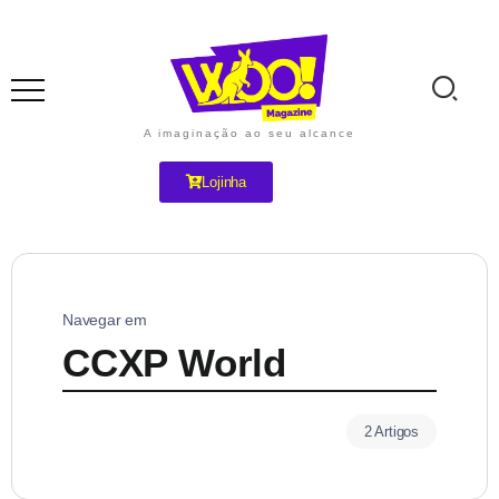
A imaginação ao seu alcance
Lojinha
Navegar em
CCXP World
2 Artigos