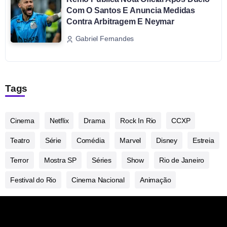
Com O Santos E Anuncia Medidas
Contra Arbitragem E Neymar
Gabriel Fernandes
Tags
Cinema
Netflix
Drama
Rock In Rio
CCXP
Teatro
Série
Comédia
Marvel
Disney
Estreia
Terror
Mostra SP
Séries
Show
Rio de Janeiro
Festival do Rio
Cinema Nacional
Animação