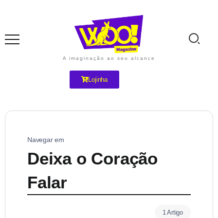
A imaginação ao seu alcance
Lojinha
Navegar em
Deixa o Coração
Falar
1 Artigo