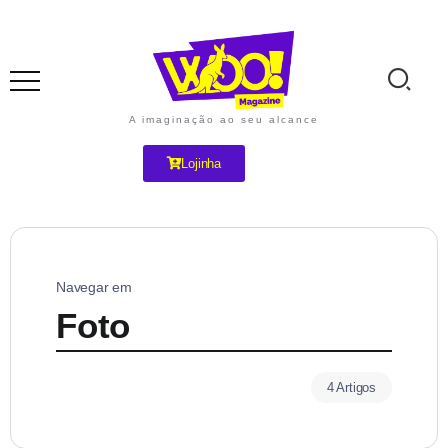
A imaginação ao seu alcance
Lojinha
Navegar em
Foto
4 Artigos