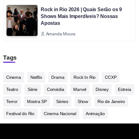
Rock in Rio 2026 | Quais Serão os 9
Shows Mais Imperdíveis? Nossas
Apostas
Amanda Moura
Tags
Cinema
Netflix
Drama
Rock In Rio
CCXP
Teatro
Série
Comédia
Marvel
Disney
Estreia
Terror
Mostra SP
Séries
Show
Rio de Janeiro
Festival do Rio
Cinema Nacional
Animação