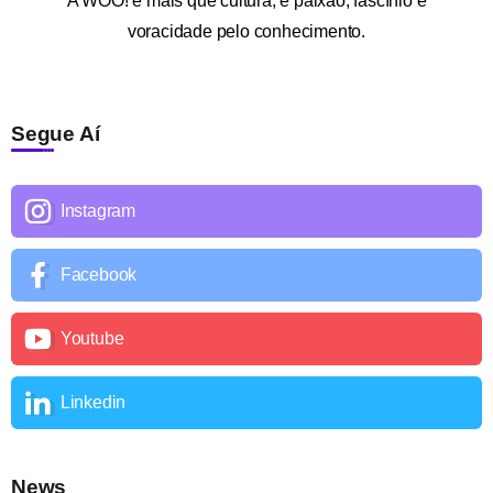
A
WOO!
é mais que cultura; é paixão, fascínio e
voracidade pelo conhecimento.
Segue Aí
Instagram
Facebook
Youtube
Linkedin
News