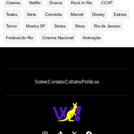
Cinema
Netflix
Drama
Rock In Rio
CCXP
Teatro
Série
Comédia
Marvel
Disney
Estreia
Terror
Mostra SP
Séries
Show
Rio de Janeiro
Festival do Rio
Cinema Nacional
Animação
Sobre
Contato
Collabs
Políticas