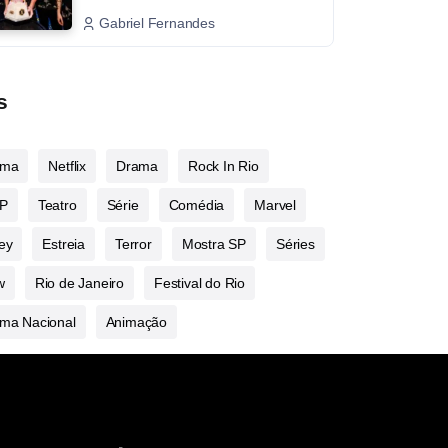
Gabriel Fernandes
s
ema
Netflix
Drama
Rock In Rio
P
Teatro
Série
Comédia
Marvel
ey
Estreia
Terror
Mostra SP
Séries
w
Rio de Janeiro
Festival do Rio
ma Nacional
Animação