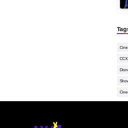
Tag
Cin
CCX
Disn
Sho
Cine