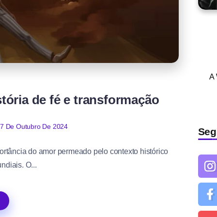
A
tória de fé e transformação
7 De Outubro De 2024
Seg
ortância do amor permeado pelo contexto histórico
diais. O...