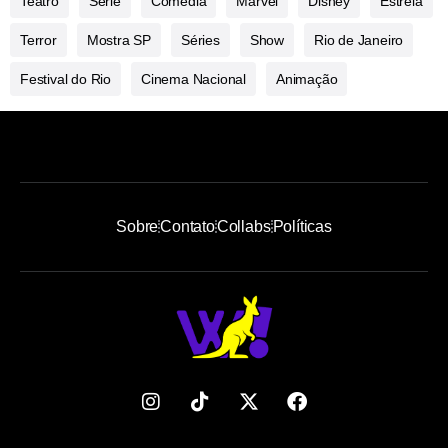
Teatro
Série
Comédia
Marvel
Disney
Estreia
Terror
Mostra SP
Séries
Show
Rio de Janeiro
Festival do Rio
Cinema Nacional
Animação
Sobre
Contato
Collabs
Políticas