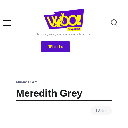
A imaginação ao seu alcance
Lojinha
Navegar em
Meredith Grey
1 Artigo