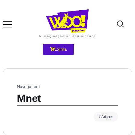
A imaginação ao seu alcance
Lojinha
Navegar em
Mnet
7 Artigos