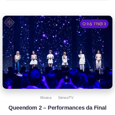
0
776
3
Música
Séries/TV
Queendom 2 – Performances da Final