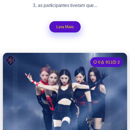
3, as participantes tiveram que...
Leia Mais
0
911
2