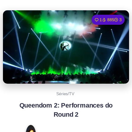
1
885
3
Séries/TV
Queendom 2: Performances do
Round 2