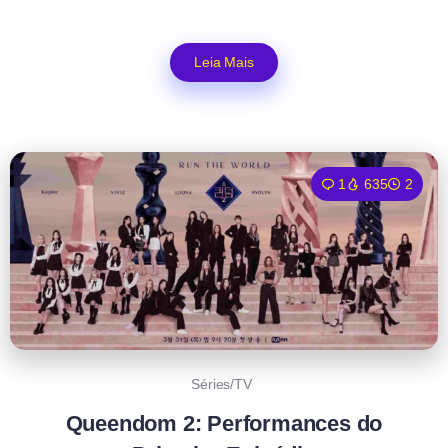
Leia Mais
1
635
2
Séries/TV
Queendom 2: Performances do