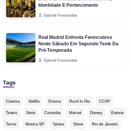
Identidade E Pertencimento
Gabriel Fernandes
Real Madrid Enfrenta Ferencváros
Neste Sábado Em Segundo Teste Da
Pré-Temporada
Gabriel Fernandes
Tags
Cinema
Netflix
Drama
Rock In Rio
CCXP
Teatro
Série
Comédia
Marvel
Disney
Estreia
Terror
Mostra SP
Séries
Show
Rio de Janeiro