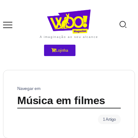
A imaginação ao seu alcance
Lojinha
Navegar em
Música em filmes
1 Artigo