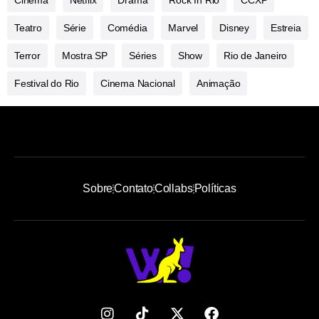
Cinema
Netflix
Drama
Rock In Rio
CCXP
Teatro
Série
Comédia
Marvel
Disney
Estreia
Terror
Mostra SP
Séries
Show
Rio de Janeiro
Festival do Rio
Cinema Nacional
Animação
Sobre
Contato
Collabs
Políticas