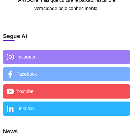
A
WOO!
é mais que cultura; é paixão, fascínio e
voracidade pelo conhecimento.
Segue Aí
Instagram
Facebook
Youtube
Linkedin
News