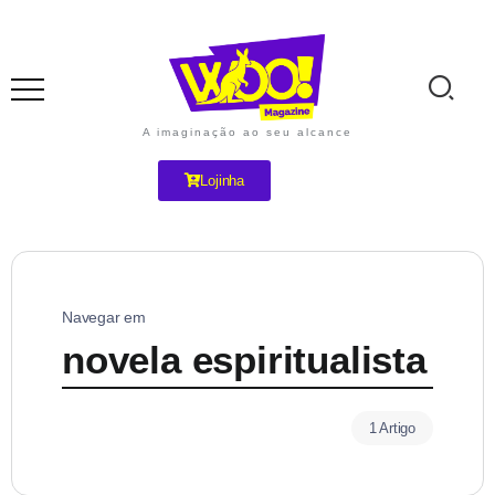
A imaginação ao seu alcance
Lojinha
Navegar em
novela espiritualista
1 Artigo