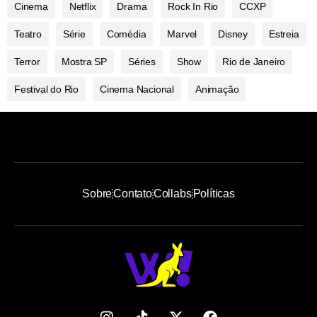
Cinema
Netflix
Drama
Rock In Rio
CCXP
Teatro
Série
Comédia
Marvel
Disney
Estreia
Terror
Mostra SP
Séries
Show
Rio de Janeiro
Festival do Rio
Cinema Nacional
Animação
Sobre
Contato
Collabs
Políticas