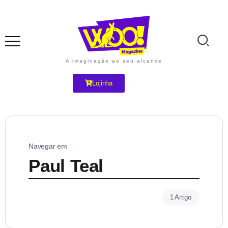
A imaginação ao seu alcance
Lojinha
Navegar em
Paul Teal
1 Artigo