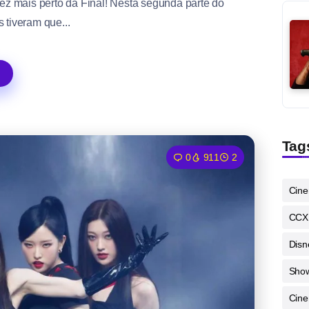
z mais perto da Final! Nesta segunda parte do
 tiveram que...
Tag
0
911
2
Cin
CCX
Disn
Sho
Cine