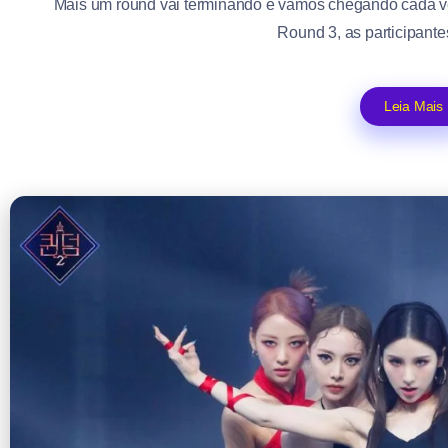
Mais um round vai terminando e vamos chegando cada ve
Round 3, as participantes
Leia Mais