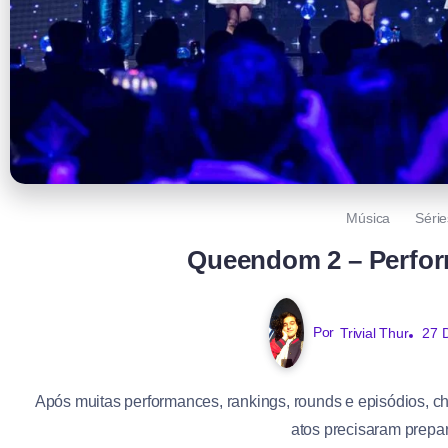
Música
Séri
Queendom 2 – Perfor
Por
Trivial Thur
27 
Após muitas performances, rankings, rounds e episódios, 
atos precisaram prepar