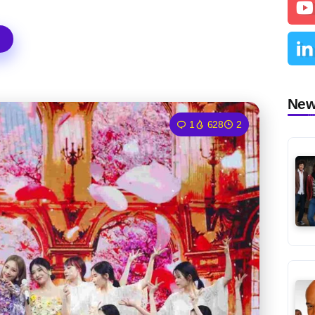
Ne
1
628
2