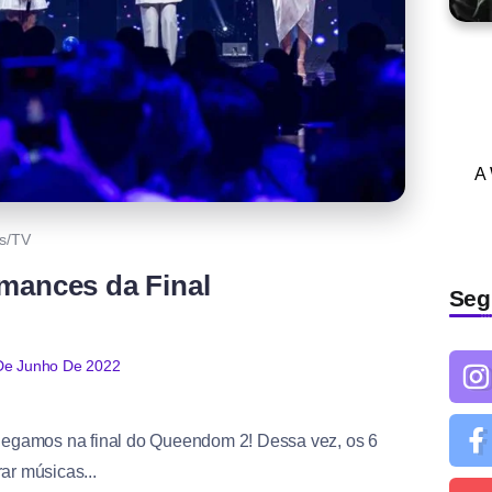
A
es/TV
mances da Final
Seg
De Junho De 2022
chegamos na final do Queendom 2! Dessa vez, os 6
ar músicas...