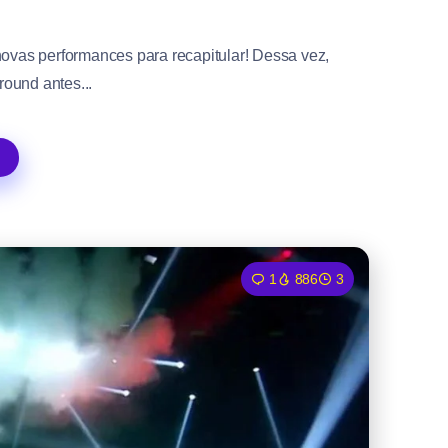
novas performances para recapitular! Dessa vez,
round antes...
1
886
3