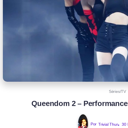
Séries/TV
Queendom 2 – Performances
Por
Trivial Thur
30 