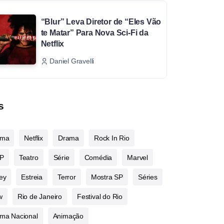
“Blur” Leva Diretor de “Eles Vão
te Matar” Para Nova Sci-Fi da
Netflix
Daniel Gravelli
s
ema
Netflix
Drama
Rock In Rio
P
Teatro
Série
Comédia
Marvel
ey
Estreia
Terror
Mostra SP
Séries
w
Rio de Janeiro
Festival do Rio
ma Nacional
Animação