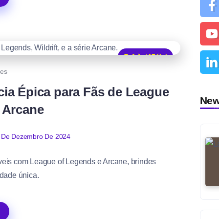
0
467
1
es
ia Épica para Fãs de League
Ne
 Arcane
 De Dezembro De 2024
veis com League of Legends e Arcane, brindes
idade única.