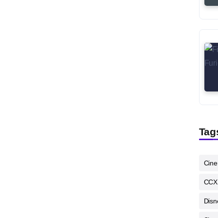
Tag
Cin
CCX
Disn