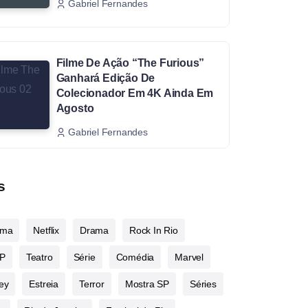
Gabriel Fernandes
Filme De Ação “The Furious”
Ganhará Edição De
Colecionador Em 4K Ainda Em
Agosto
Gabriel Fernandes
s
ema
Netflix
Drama
Rock In Rio
P
Teatro
Série
Comédia
Marvel
ey
Estreia
Terror
Mostra SP
Séries