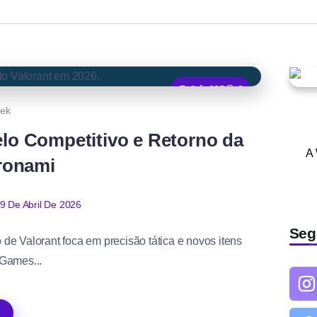
0
325
3
ek
elo Competitivo e Retorno da
A
ronami
9 De Abril De 2026
Seg
 de Valorant foca em precisão tática e novos itens
 Games...