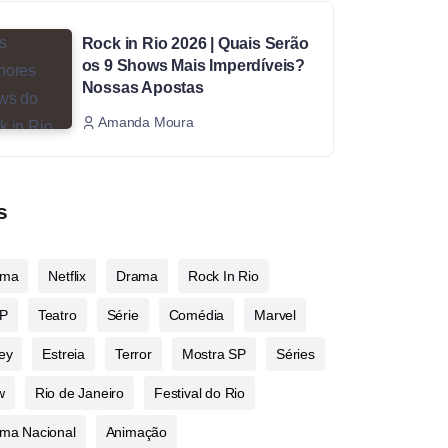
Rock in Rio 2026 | Quais Serão
os 9 Shows Mais Imperdíveis?
Nossas Apostas
Amanda Moura
s
ema
Netflix
Drama
Rock In Rio
P
Teatro
Série
Comédia
Marvel
ey
Estreia
Terror
Mostra SP
Séries
w
Rio de Janeiro
Festival do Rio
ma Nacional
Animação