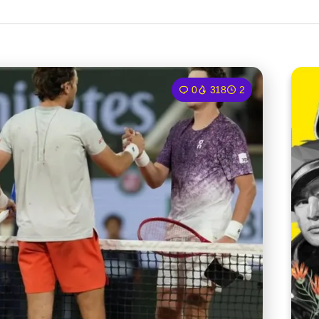
0
318
2