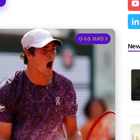
0
318
3
Ne