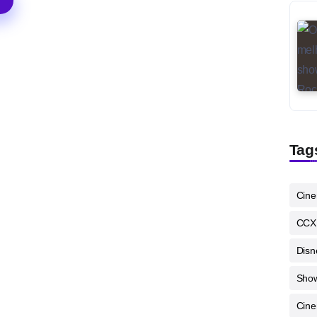
Tag
Cin
CCX
Disn
Sho
Cine