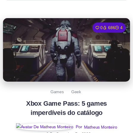
0
686
4
Games
Geek
Xbox Game Pass: 5 games
imperdíveis do catálogo
Por
Matheus Monteiro