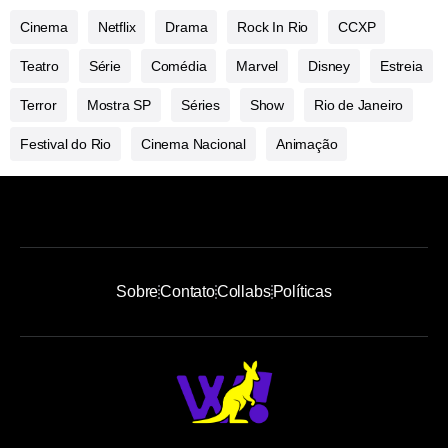
Cinema
Netflix
Drama
Rock In Rio
CCXP
Teatro
Série
Comédia
Marvel
Disney
Estreia
Terror
Mostra SP
Séries
Show
Rio de Janeiro
Festival do Rio
Cinema Nacional
Animação
Sobre
Contato
Collabs
Políticas