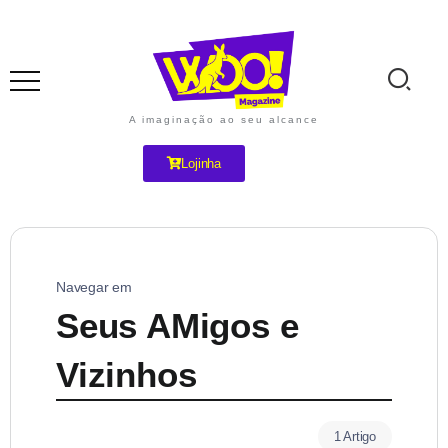
A imaginação ao seu alcance
Lojinha
Navegar em
Seus AMigos e
Vizinhos
1 Artigo