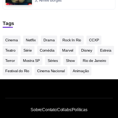
Aimée Borges
Tags
Cinema
Netflix
Drama
Rock In Rio
CCXP
Teatro
Série
Comédia
Marvel
Disney
Estreia
Terror
Mostra SP
Séries
Show
Rio de Janeiro
Festival do Rio
Cinema Nacional
Animação
Sobre
Contato
Collabs
Políticas