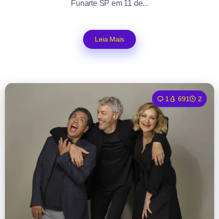
Funarte SP em 11 de...
Leia Mais
1
691
2