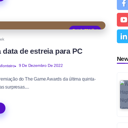
1
758
1
ek
a data de estreia para PC
Ne
9 De Dezembro De 2022
Monteiro
premiação do The Game Awards da última quinta-
as surpresas....