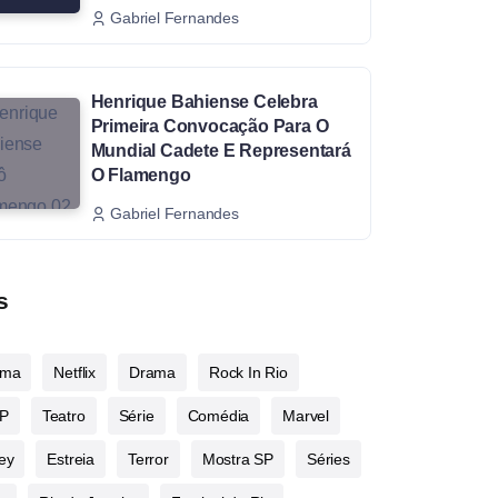
Gabriel Fernandes
Henrique Bahiense Celebra
Primeira Convocação Para O
Mundial Cadete E Representará
O Flamengo
Gabriel Fernandes
s
ema
Netflix
Drama
Rock In Rio
P
Teatro
Série
Comédia
Marvel
ey
Estreia
Terror
Mostra SP
Séries