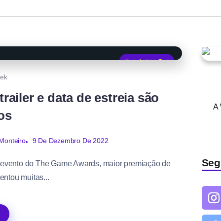
1
741
2
ek
railer e data de estreia são
A
os
9 De Dezembro De 2022
Monteiro
Seg
O evento do The Game Awards, maior premiação de
entou muitas...