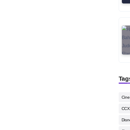
Tag
Cin
CCX
Disn