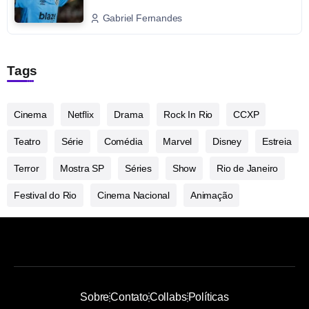
Gabriel Fernandes
Tags
Cinema
Netflix
Drama
Rock In Rio
CCXP
Teatro
Série
Comédia
Marvel
Disney
Estreia
Terror
Mostra SP
Séries
Show
Rio de Janeiro
Festival do Rio
Cinema Nacional
Animação
Sobre
Contato
Collabs
Políticas