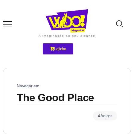
A imaginação ao seu alcance
Lojinha
Navegar em
The Good Place
4 Artigos