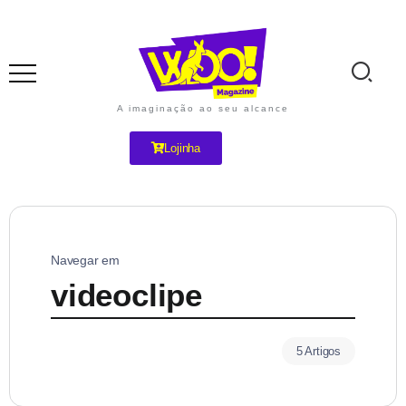
A imaginação ao seu alcance
Lojinha
Navegar em
videoclipe
5 Artigos