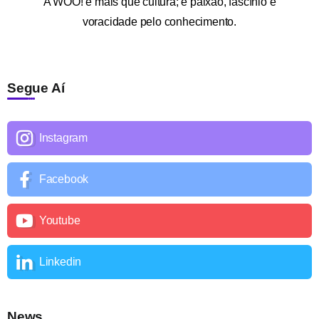
A
WOO!
é mais que cultura; é paixão, fascínio e
voracidade pelo conhecimento.
Segue Aí
Instagram
Facebook
Youtube
Linkedin
News