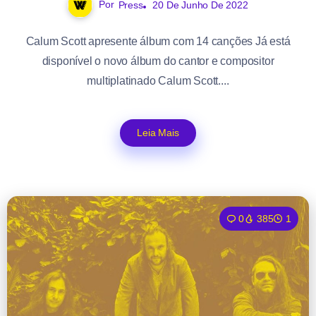
Por
Press
20 De Junho De 2022
Calum Scott apresente álbum com 14 canções Já está
disponível o novo álbum do cantor e compositor
multiplatinado Calum Scott....
Leia Mais
0
385
1