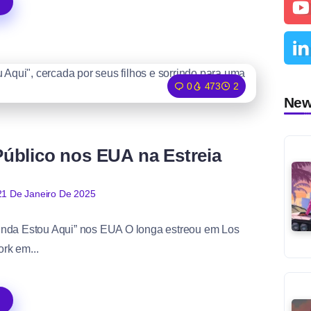
0
473
2
Ne
úblico nos EUA na Estreia
21 De Janeiro De 2025
inda Estou Aqui” nos EUA O longa estreou em Los
rk em...