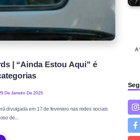
A
ds | “Ainda Estou Aqui” é
categorias
Seg
29 De Janeiro De 2025
rá divulgada em 17 de fevereiro nas redes sociais
oso de...