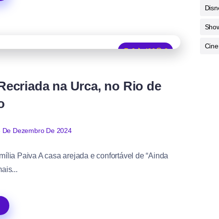
Disn
Sho
Cine
0
486
3
Recriada na Urca, no Rio de
o
 De Dezembro De 2024
ília Paiva A casa arejada e confortável de “Ainda
ais...