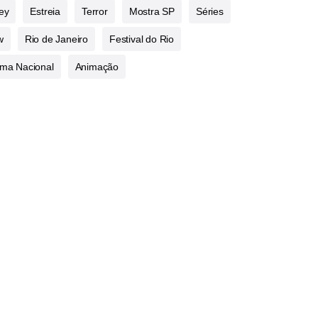
ey
Estreia
Terror
Mostra SP
Séries
w
Rio de Janeiro
Festival do Rio
ma Nacional
Animação