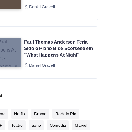
Daniel Gravelli
Paul Thomas Anderson Teria
Sido o Plano B de Scorsese em
“What Happens At Night”
Daniel Gravelli
s
ema
Netflix
Drama
Rock In Rio
P
Teatro
Série
Comédia
Marvel