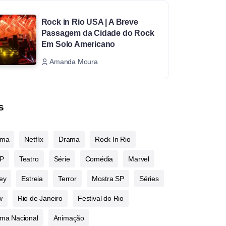
Rock in Rio USA | A Breve
Passagem da Cidade do Rock
Em Solo Americano
Amanda Moura
s
ema
Netflix
Drama
Rock In Rio
P
Teatro
Série
Comédia
Marvel
ey
Estreia
Terror
Mostra SP
Séries
w
Rio de Janeiro
Festival do Rio
ma Nacional
Animação