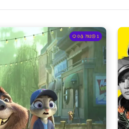
0
792
1