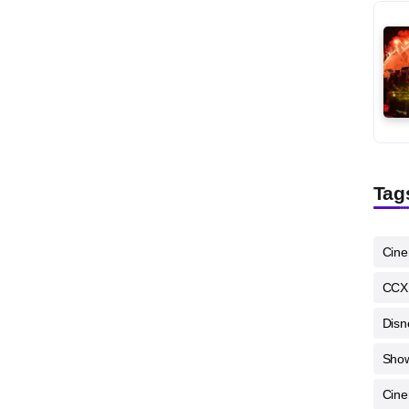
Tag
Cin
CCX
Disn
Sho
Cine