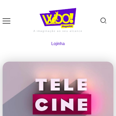
A imaginação ao seu alcance
Lojinha