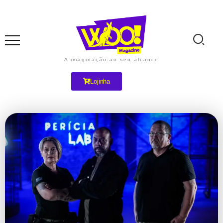
A imaginação ao seu alcance
Lojinha