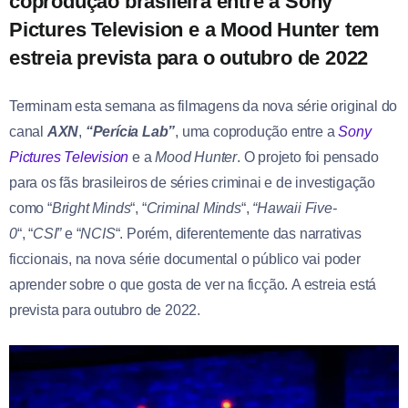
coprodução brasileira entre a Sony
Pictures Television e a Mood Hunter tem
estreia prevista para o outubro de 2022
Terminam esta semana as filmagens da nova série original do
canal
AXN
,
“Perícia Lab”
, uma coprodução entre a
Sony
Pictures Television
e a
Mood Hunter
. O projeto foi pensado
para os fãs brasileiros de séries criminai e de investigação
como “
Bright Minds
“, “
Criminal Minds
“,
“Hawaii Five-
0
“, “
CSI”
e “
NCIS
“. Porém, diferentemente das narrativas
ficcionais, na nova série documental o público vai poder
aprender sobre o que gosta de ver na ficção. A estreia está
prevista para outubro de 2022.