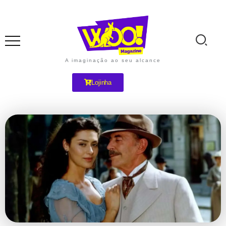
A imaginação ao seu alcance
Lojinha