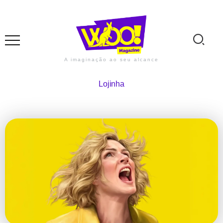
A imaginação ao seu alcance
Lojinha