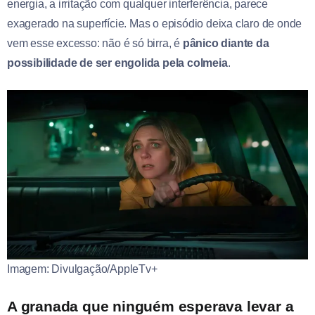
energia, a irritação com qualquer interferência, parece
exagerado na superfície. Mas o episódio deixa claro de onde
vem esse excesso: não é só birra, é
pânico diante da
possibilidade de ser engolida pela colmeia
.
Imagem: Divulgação/AppleTv+
A granada que ninguém esperava levar a