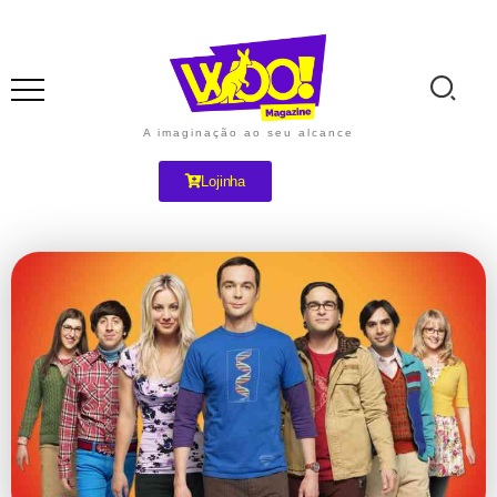
A imaginação ao seu alcance
Lojinha