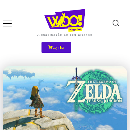
A imaginação ao seu alcance
Lojinha