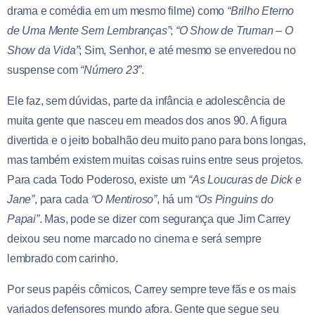
drama e comédia em um mesmo filme) como
“Brilho Eterno
de Uma Mente Sem Lembranças”
;
“O Show de Truman – O
Show da Vida”
; Sim, Senhor, e até mesmo se enveredou no
suspense com
“Número 23”
.
Ele faz, sem dúvidas, parte da infância e adolescência de
muita gente que nasceu em meados dos anos 90. A figura
divertida e o jeito bobalhão deu muito pano para bons longas,
mas também existem muitas coisas ruins entre seus projetos.
Para cada Todo Poderoso, existe um
“As Loucuras de Dick e
Jane”
, para cada
“O Mentiroso”
, há um
“Os Pinguins do
Papai”
. Mas, pode se dizer com segurança que Jim Carrey
deixou seu nome marcado no cinema e será sempre
lembrado com carinho.
Por seus papéis cômicos, Carrey sempre teve fãs e os mais
variados defensores mundo afora. Gente que segue seu