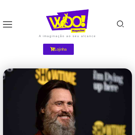
A imaginação ao seu alcance
Lojinha