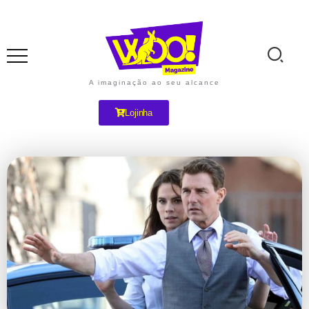
A imaginação ao seu alcance
Lojinha