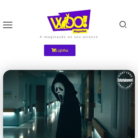
A imaginação ao seu alcance
Lojinha