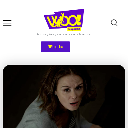
A imaginação ao seu alcance
Lojinha