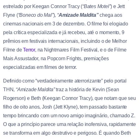
estrelado por Keegan Connor Tracy (
“Bates Motel”
) e Jett
Flyne (
“Boneco do Mal”
),
“
Amizade Maldita”
chega aos
cinemas nacionais em 3 de dezembro. O filme foi elogiado
pela crítica especializada e já recebeu, até o momento, 9
prêmios em festivais internacionais, incluindo o de Melhor
Filme de
Terror
, na Nightmares Film Festival, e o de Filme
Mais Assustador, na Popcorn Frights, premiações
especializadas em filmes de terror.
Definido como “verdadeiramente aterrorizante” pelo portal
THN,
“Amizade Maldita”
traz a história de Kevin (Sean
Rogerson) e Beth (Keegan Connor Tracy), que notam que seu
filho de oito anos, Josh (Jett Klyne), tem passado bastante
tempo brincando com um novo amigo imaginário, chamado Z.
O que a princípio parece uma relação inofensiva, rapidamente
se transforma em algo destrutivo e perigoso. É quando Beth