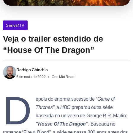
Séries/TV
Veja o trailer estendido de
“House Of The Dragon”
Rodrigo Chinchio
5 de maio de 2022
One Min Read
D
epois do enorme sucesso de
“Game of
Thrones”
, a
HBO
preparou outra série
baseada no universo de George R.R. Martin:
“House Of The Dragon”
. Baseada no
romance “Fire & Blood”, a série se passa 300 anos antes dos