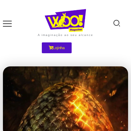
A imaginação ao seu alcance
Lojinha