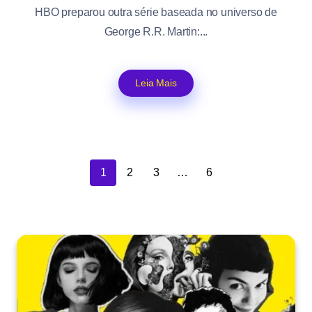
HBO preparou outra série baseada no universo de
George R.R. Martin:...
Leia Mais
1
2
3
…
6