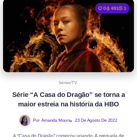
0
691
1
Séries/TV
Série “A Casa do Dragão” se torna a
maior estreia na história da HBO
Por
Amanda Moura
23 De Agosto De 2022
A “Casa do Dragão” começou voando. A prequela de