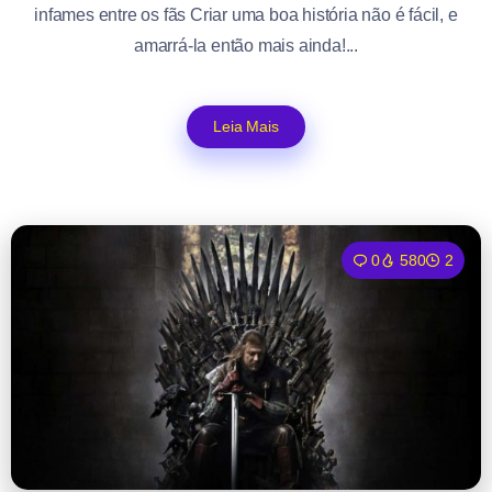
infames entre os fãs Criar uma boa história não é fácil, e
amarrá-la então mais ainda!...
Leia Mais
0
580
2