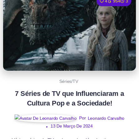
4
954
3
Séries/TV
7 Séries de TV que Influenciaram a
Cultura Pop e a Sociedade!
Por
Leonardo Carvalho
13 De Março De 2024