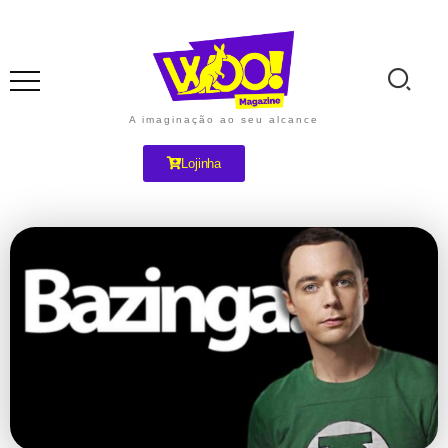
A imaginação ao seu alcance
Lojinha