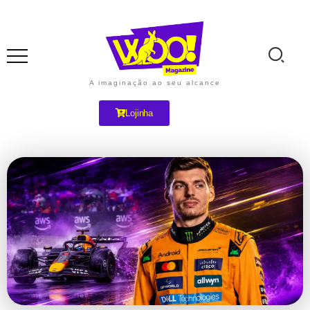
A imaginação ao seu alcance
Lojinha