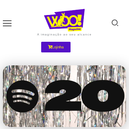
A imaginação ao seu alcance
Lojinha