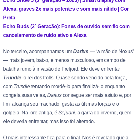
Echo Show 5 (3ª geração – 2023) | Smart display com
Alexa, graves 2x mais potentes e som mais nítido | Cor
Preta
Echo Buds (2ª Geração): Fones de ouvido sem fio com
cancelamento de ruído ativo e Alexa
No terceiro, acompanhamos um
Darius
— “a mão de Noxus”
— mais jovem, baixo, e menos musculoso, em campo de
batalha rumo à invasão de Freljord. Ele deve enfrentar
Trundle
, o rei dos trolls. Quase sendo vencido pela força,
com
Trundle
tentando mordê-lo para finalizá-lo enquanto
congela suas veias,
Darius
consegue ser mais astuto e, por
fim, alcança seu machado, gasta as últimas forças e o
golpeia. Na lore antiga, é
Sejuani
, a garra do inverno, quem
ele deveria enfrentar, mas isso foi alterado.
O mais interessante fica para o final. Nos é revelado que a