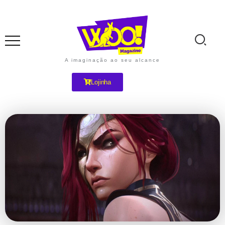
A imaginação ao seu alcance
Lojinha