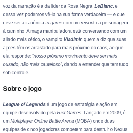
voz da narração é a da líder da Rosa Negra,
LeBlanc
, e
dessa vez podemos vê-la na sua forma verdadeira — e que
deve ser a canônica
in-game
com um
rework
da personagem
à caminho. A maga manipuladora está conversando com um
aliado mais cético, o vampiro
Vladimir
, quem a diz que suas
ações têm os arrastado para mais próximo do caos, ao que
ela responde:
“nosso próximo movimento deve ser mais
ousado, não mais cauteloso”,
dando a entender que tem tudo
sob controle.
Sobre o jogo
League of Legends
é um jogo de estratégia e ação em
equipe desenvolvido pela
Riot Games
. Lançado em 2009, é
um
Multiplayer Online Battle Arena
(MOBA) onde duas
equipes de cinco jogadores competem para destruir o Nexus