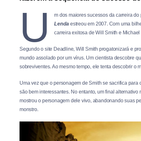
U
m dos maiores sucessos da carreira do 
Lenda
estreou em 2007. Com uma bilhete
carreira exitosa de Will Smith e Michael
Segundo o site Deadline,
W
ill Smith progatonizará e pr
mundo assolado por um vírus. Um cientista descobre que
sobreviventes. Ao mesmo tempo, ele tenta descobrir o 
Uma vez que o personagem de Smith se sacrifica para con
são bem interessantes. No entanto, um final alternativo
mostrou o personagem dele vivo, abandonando suas pes
monstro.