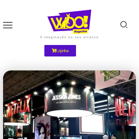
A imaginação ao seu alcance
Lojinha